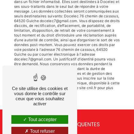
dans un fichier informatisé. Elles sont destinées à Docelec et
ses sous-traitants dans le seul but de répondre à votre
message. Les données collectées seront communiquées aux
seuls destinataires suivants: Docelec 76 chemin de cassous,
64520 Guiche docelec7@gmail.com. Vous disposez de droits
d’accès, de rectification, d’effacement, de portabilité, de
limitation, d’opposition, de retrait de votre consentement à
tout moment et du droit d’introduire une réclamation auprès
d’une autorité de contrôle, ainsi que d’organiser le sort de vos
données post-mortem. Vous pouvez exercer ces droits par
voie postale à l'adresse 76 chemin de cassous, 64520
Guiche ou par courrier électronique à l'adresse
docelec7@gmail.com. Un justificatif d'identité pourra vous
être demandé. Nous conservons vos données pendant la
période de prise de contact puis pendant la durée de
prescription légale aux fins probatoires et de gestion des
contentieux. Vous avez le droit de vous inscrire sur la liste
d'opposition au démarchage téléphonique, disponible à cette
adresse:
Bloctel.gouv.fr
. Consultez le site cnil.fr pour plus
Ce site utilise des cookies et
d’informations sur vos droits.
vous donne le contrôle sur
ceux que vous souhaitez
activer
Tout accepter
RECHERCHES FRÉQUENTES
Tout refuser