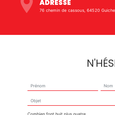
ADRESSE
76 chemin de cassous, 64520 Guich
N'HÉ
Combien font huit plus quatre