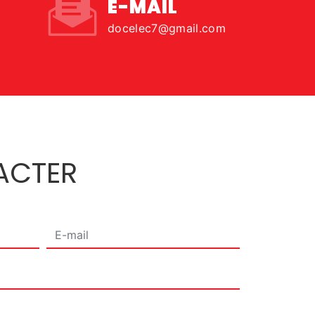
E-MAIL
docelec7@gmail.com
ACTER