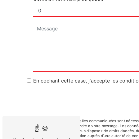
En cochant cette case, j'accepte les conditio
** Les données personnelles communiquées sont nécessaire
dans le seul but de répondre à votre message. Les donn
docelec7@gmail.com. Vous disposez de droits d’accès, de re
d’introduire une réclamation auprès d’une autorité de con